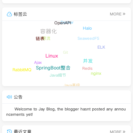
标签云
MORE
OpenAPI
Docker
Halo
容器化
链表
限流
SeaweedFS
ELK
Git
Linux
并发
Ajax
SpringBoot整合
Redis
RabbitMQ
nginx
Java细节
Java高级
公告
Welcome to Jay Blog, the blogger hasnt posted any annou
ncements yet!
最近文章
MORE