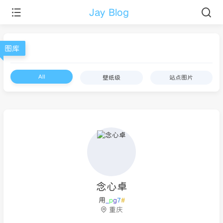
Jay Blog
图库
All
壁纸级
站点图片
1b9dcadbcb80c725db28c82b43aa0f3cb8d1c03d3eb51e-OVjFzM.jpg
a5396d1053ad452b1f1016a028858ddd7c2bb1a584f59d-V8k7m7.jpg
1735995000590.jpg
d923f30b64601d35c36c56b1662cd2188322a878421350-HeIA5K.png
712bc8be919ad620d66492f47256b2bc1da1b3de1e8a6a-y4oZzH.jpg
89a1f664115209554dfc3907b694d2c4f944e48962abec-vCzcdD.png
d5990a4a281493912b46b65ec05bcef538b8f3e13d9f27-1of2ZU.jpg
banner
哪吒2-西海龙王.jpg
今年一定好好挣钱.jpg
不良人
2025-
2025-
2025-
2025-
2025-
2025-
2025-
2025-
2025-
2025-
2025-
03-
03-
01-
01-
01-
01-
01-
01-
01-
01-
01-
09
09
17
17
17
17
17
17
17
17
09
念心卓
h
>
<
]
h
重庆