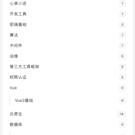
心卓小店
1
开发工具
1
前端基础
2
算法
1
中间件
7
运维
5
第三方工具框架
5
权限认证
2
Vue
0
Vue2基础
6
云原生
14
数据库
0