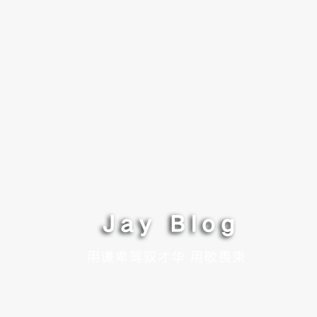
Jay Blog
用谦卑驾驭才华 用敬畏束缚