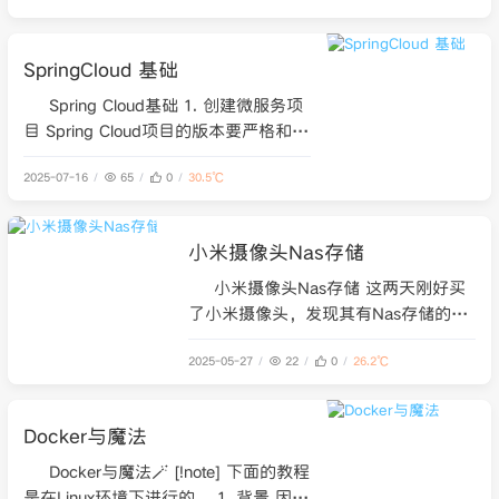
用来标识一次完整的请求调用。当用户
发起一个请求时，系统会生成一个
SpringCloud 基础
TraceID，这个请求在经过各个服务、
组件时都会携带这个TraceID，形成一
Spring Cloud基础 1. 创建微服务项
条完整的
目 Spring Cloud项目的版本要严格和
Spring Boot的版本适配，并且本文章还
2025-07-16
65
0
30.5℃
会用到许多Spring Cloud Alibaba的产
品，而且是以Spring Cloud Alibaba的
版本为主，所以说更加要适配版本了，
小米摄像头Nas存储
版本不能乱选。 参
小米摄像头Nas存储 这两天刚好买
了小米摄像头，发现其有Nas存储的功
能，刚好家里有一台服务器，可以存储
2025-05-27
22
0
26.2℃
数据，于是心血来潮折腾一下，并且写
下此篇文章以此来记录。 [!warning] 小
米支持的nas存储必须保证存储设备和
Docker与魔法
小米摄像头在同一个局域网中才可行。
参考网址： Samba服务安装以及小米
Docker与魔法🪄 [!note] 下面的教程
摄像
是在Linux环境下进行的。 1. 背景 因为