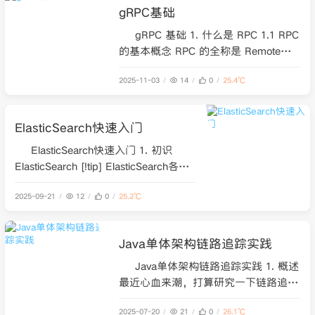
gRPC基础
家的，点击此处推广链接直达，且有优
惠。 在正式开始之前，Red
gRPC 基础 1. 什么是 RPC 1.1 RPC
的基本概念 RPC 的全称是 Remote
Procedure Call，中文意思是远程过程
2025-11-03
14
0
25.4℃
调用。 远程过程调用可以拆分为：
“远程”与“过程调用”。 过程调用
“过程”你可以理解为函数、方法。比
ElasticSearch快速入门
如在你的代码里，你写了一个函数：int
result
ElasticSearch快速入门 1. 初识
ElasticSearch [!tip] ElasticSearch各个
版本的文档：ElasticSearch各个版本文
2025-09-21
12
0
25.2℃
档。 学习参考文档： ElasticSearch
(ES从入门到精通一篇就够了) Spring
Data Elasticsearch
Java单体架构链路追踪实践
Java单体架构链路追踪实践 1. 概述
最近心血来潮，打算研究一下链路追
踪，说白了就是系统中的一个
2025-07-20
21
0
26.1℃
TraceID，TraceID是一个唯一标识符，