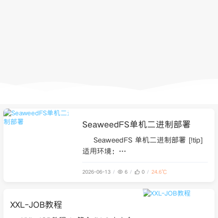
SeaweedFS单机二进制部署
SeaweedFS 单机二进制部署 [!tip]
适用环境：
Linux(Ubuntu/Debian/CentOS)单台服务
2026-06-13
6
0
24.6℃
器，二进制部署，启用 S3 兼容 API。
当前版本：4.32(2026-06)。 许可证：
Apache 2.0(商业友好，无 AGPL 约
XXL-JOB教程
束)。 1. 架构说明 Seaweed