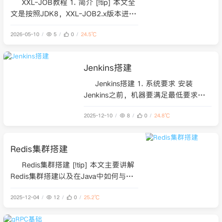
XXL-JOB教程 1. 简介 [!tip] 本文全
文是按照JDK8，XXL-JOB2.x版本进行
说明讲解。 1.1 概述 XXL-Job 是一个
2026-05-10
5
0
24.5℃
分布式任务调度平台，由许雪里（大众
点评）开发并开源。它的核心设计目标
是： 轻量级、易上手 支持分布式集群
Jenkins搭建
部署 提供可视化管理界面 支持弹性扩
容与故障转移
Jenkins搭建 1. 系统要求 安装
Jenkins之前，机器要满足最低要求配
置：Jenkins安装系统要求。 个人推
2025-12-10
8
0
24.8℃
荐，小团队满足4H8G就可以了。如果
你的Jenkins插件安装的多的话，最好
是内存给大点。 2. Jenkins下载
Redis集群搭建
Jenkins的安装方式有多种： Docker安
装。 WAR安
Redis集群搭建 [!tip] 本文主要讲解
Redis集群搭建以及在Java中如何与
Spring Boot项目进行整合。 同时，因
2025-12-04
12
0
25.2℃
为涉及到集群，要起多个Redis实例，
我没有这么多机器，所以就统一用的云
应用做的。 我使用的云应用是雨云这