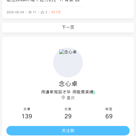
Docker 官方源很早之前就被官方封禁
2025-05-04
71
3
37.1℃
了，国内拉取 Docker 镜像必须依赖国
内镜像源：比如网易、中科大、阿里
等。 但是有时候我们发现，即使搭配
下一页
上了国内的镜像源加速，有时候也拉取
的很慢，甚至有些镜像换
念心卓
用谦卑驾驭才华 用敬畏束缚狂悖
重庆
文章
分类
标签
139
29
69
关注我